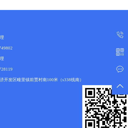
理
49802
理
28119
济开发区疃里镇前贾村南100米（s338线南）