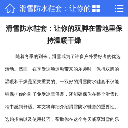



滑雪防水鞋套：让你的
网站首页

公司简介
双脚在雪地里保持温暖
滑雪防水鞋套：让你的双脚在雪地里保
产品中心
持温暖干燥
干燥
新闻中心
随着冬季的到来，滑雪成为了许多户外爱好者的优选
荣誉资质
活动。然而，在享受这项运动带来的乐趣时，保持双脚的
厂房厂景
温暖和干燥是至关重要的。一双好的滑雪防水鞋套不仅能
够保护你的鞋子免受冰雪侵袭，还能确保你在整个滑雪过
在线留言
程中感到舒适。本文将详细介绍滑雪防水鞋套的重要性、
联系我们
选购指南以及使用技巧，帮助你在这个冬天畅享滑雪的乐