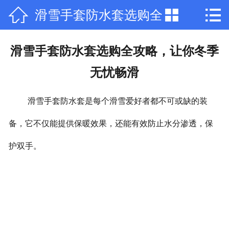



滑雪手套防水套选购全
网站首页

公司简介
攻略，让你冬季无忧畅
滑雪手套防水套选购全攻略，让你冬季
产品中心
无忧畅滑
滑
新闻中心
滑雪手套防水套是每个滑雪爱好者都不可或缺的装
荣誉资质
备，它不仅能提供保暖效果，还能有效防止水分渗透，保
厂房厂景
护双手。
在线留言
联系我们