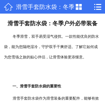



滑雪手套防水袋：冬季
网站首页

公司简介
户外必带装备
滑雪手套防水袋：冬季户外必带装备
产品中心
冬季滑雪，双手易受湿气侵扰。一款性能优良的防水
新闻中心
袋，能为您隔绝湿冷，守护双手干爽舒适。了解它如何成
荣誉资质
为您雪场之旅的贴心伴侣，让滑雪体验更添惬意。
厂房厂景
在线留言
一、滑雪手套防水袋的重要性
联系我们
滑雪手套防水袋作为滑雪装备的重要配件，能够有效